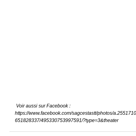
Voir aussi sur Facebook :
https://www.facebook.com/sagcestastt/photos/a.2551
651828337/495330753997591/?type=3&theater