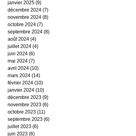
janvier 2025
(9)
9 posts
cestas
fit ping tonic
fitness
text
décembre 2024
(7)
7 posts
video
novembre 2024
(8)
8 posts
octobre 2024
(7)
7 posts
septembre 2024
(8)
8 posts
août 2024
(4)
4 posts
juillet 2024
(4)
4 posts
juin 2024
(6)
6 posts
mai 2024
(7)
7 posts
avril 2024
(10)
10 posts
mars 2024
(14)
14 posts
février 2024
(10)
10 posts
janvier 2024
(10)
10 posts
décembre 2023
(9)
9 posts
novembre 2023
(6)
6 posts
octobre 2023
(11)
11 posts
septembre 2023
(6)
6 posts
juillet 2023
(6)
6 posts
juin 2023
(6)
6 posts