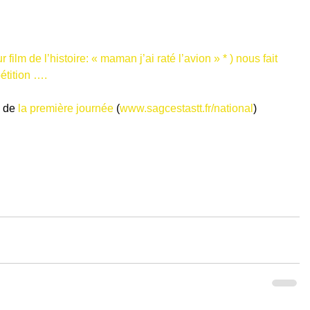
 film de l’histoire: « maman j’ai raté l’avion » * ) nous fait 
tition …. 
 de 
la première journée
 (
www.sagcestastt.fr/national
)