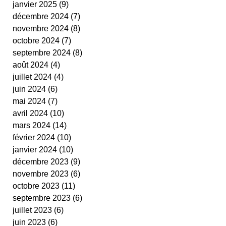
janvier 2025
(9)
9 posts
cestas
fit ping tonic
fitness
text
décembre 2024
(7)
7 posts
video
novembre 2024
(8)
8 posts
octobre 2024
(7)
7 posts
septembre 2024
(8)
8 posts
août 2024
(4)
4 posts
juillet 2024
(4)
4 posts
juin 2024
(6)
6 posts
mai 2024
(7)
7 posts
avril 2024
(10)
10 posts
mars 2024
(14)
14 posts
février 2024
(10)
10 posts
janvier 2024
(10)
10 posts
décembre 2023
(9)
9 posts
novembre 2023
(6)
6 posts
octobre 2023
(11)
11 posts
septembre 2023
(6)
6 posts
juillet 2023
(6)
6 posts
juin 2023
(6)
6 posts