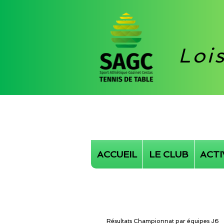
Loi
ACCUEIL
LE CLUB
ACTI
Résultats Championnat par équipes J6