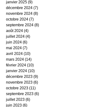
janvier 2025
(9)
9 posts
cestas
fit ping tonic
fitness
text
décembre 2024
(7)
7 posts
video
novembre 2024
(8)
8 posts
octobre 2024
(7)
7 posts
septembre 2024
(8)
8 posts
août 2024
(4)
4 posts
juillet 2024
(4)
4 posts
juin 2024
(6)
6 posts
mai 2024
(7)
7 posts
avril 2024
(10)
10 posts
mars 2024
(14)
14 posts
février 2024
(10)
10 posts
janvier 2024
(10)
10 posts
décembre 2023
(9)
9 posts
novembre 2023
(6)
6 posts
octobre 2023
(11)
11 posts
septembre 2023
(6)
6 posts
juillet 2023
(6)
6 posts
juin 2023
(6)
6 posts