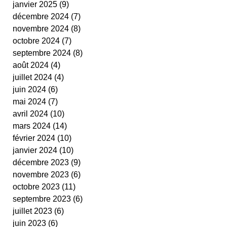
janvier 2025
(9)
9 posts
cestas
fit ping tonic
fitness
text
décembre 2024
(7)
7 posts
video
novembre 2024
(8)
8 posts
octobre 2024
(7)
7 posts
septembre 2024
(8)
8 posts
août 2024
(4)
4 posts
juillet 2024
(4)
4 posts
juin 2024
(6)
6 posts
mai 2024
(7)
7 posts
avril 2024
(10)
10 posts
mars 2024
(14)
14 posts
février 2024
(10)
10 posts
janvier 2024
(10)
10 posts
décembre 2023
(9)
9 posts
novembre 2023
(6)
6 posts
octobre 2023
(11)
11 posts
septembre 2023
(6)
6 posts
juillet 2023
(6)
6 posts
juin 2023
(6)
6 posts