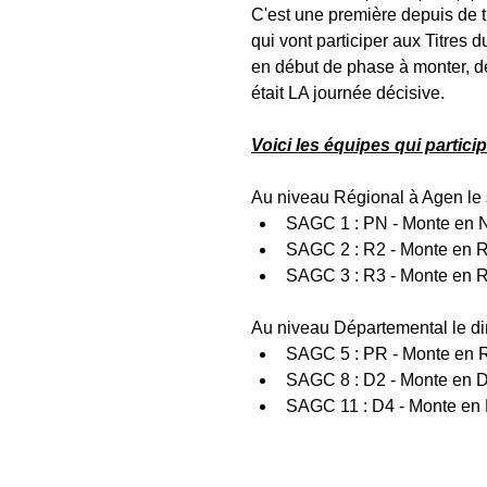
C'est une première depuis de 
qui vont participer aux Titres
en début de phase à monter, deu
était LA journée décisive.
Voici les équipes qui particip
Au niveau Régional à Agen le 
SAGC 1 : PN - Monte en N
SAGC 2 : R2 - Monte en R
SAGC 3 : R3 - Monte en R
Au niveau Départemental le d
SAGC 5 : PR - Monte en 
SAGC 8 : D2 - Monte en 
SAGC 11 : D4 - Monte en