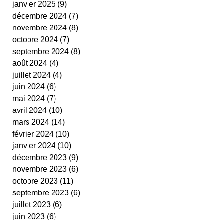
janvier 2025
(9)
9 posts
cestas
fit ping tonic
fitness
text
décembre 2024
(7)
7 posts
video
novembre 2024
(8)
8 posts
octobre 2024
(7)
7 posts
septembre 2024
(8)
8 posts
août 2024
(4)
4 posts
juillet 2024
(4)
4 posts
juin 2024
(6)
6 posts
mai 2024
(7)
7 posts
avril 2024
(10)
10 posts
mars 2024
(14)
14 posts
février 2024
(10)
10 posts
janvier 2024
(10)
10 posts
décembre 2023
(9)
9 posts
novembre 2023
(6)
6 posts
octobre 2023
(11)
11 posts
septembre 2023
(6)
6 posts
juillet 2023
(6)
6 posts
juin 2023
(6)
6 posts