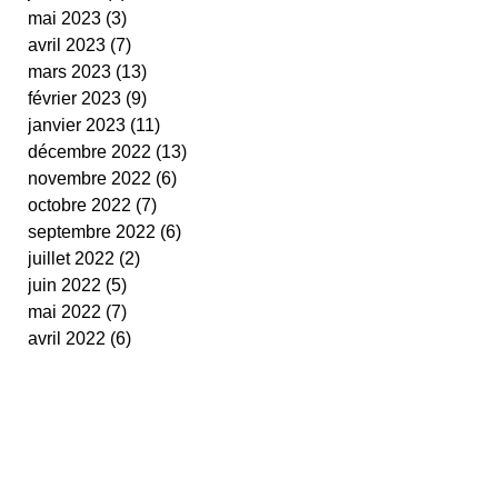
mai 2023
(3)
3 posts
avril 2023
(7)
7 posts
mars 2023
(13)
13 posts
février 2023
(9)
9 posts
janvier 2023
(11)
11 posts
décembre 2022
(13)
13 posts
novembre 2022
(6)
6 posts
octobre 2022
(7)
7 posts
septembre 2022
(6)
6 posts
juillet 2022
(2)
2 posts
juin 2022
(5)
5 posts
mai 2022
(7)
7 posts
avril 2022
(6)
6 posts