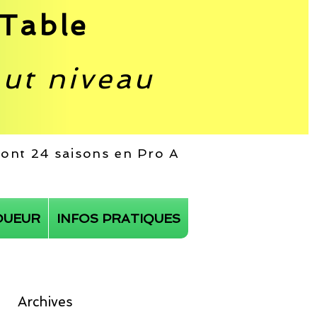
Table
aut niveau
 dont 24 saisons en Pro A
OUEUR
INFOS PRATIQUES
Archives