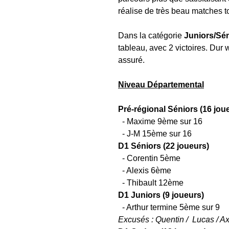
réalise de très beau matches t
Dans la catégorie 
Juniors/Sé
tableau, avec 2 victoires. Du
assuré. 
Niveau Départemental
Pré-régional Séniors (16 jou
  - Maxime 9ème sur 16 
  - J-M 15ème sur 16
D1 Séniors (22 joueurs)
  - Corentin 5ème 
  - Alexis 6ème
  - Thibault 12ème
D1 Juniors (9 joueurs)
  - Arthur termine 5ème sur 9
Excusés : Quentin /  Lucas / Ax