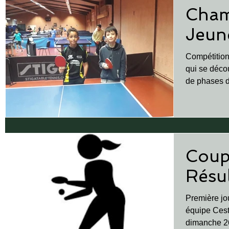
Cham
Jeune
Compétition
qui se déco
de phases d
et une...
Coup
Résul
Première jo
équipe Cesta
dimanche 26