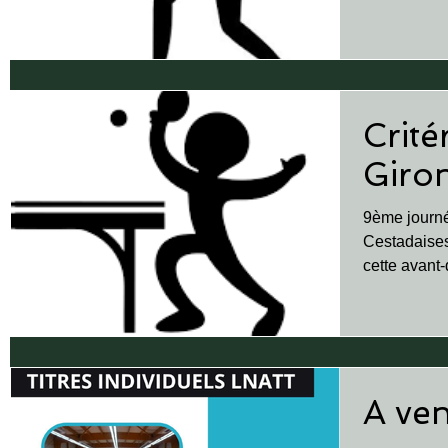
Guganaise d
Crité
Giro
9ème journé
Cestadaises
cette avant-
résultats de
A ven