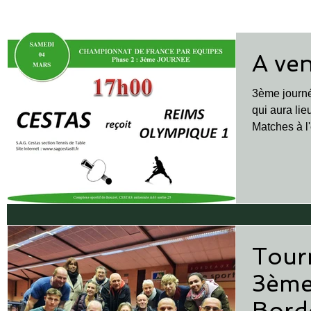
A ven
3ème journé
qui aura li
Matches à l'extérieur : 
(2) :...
Tourn
3ème
Bord