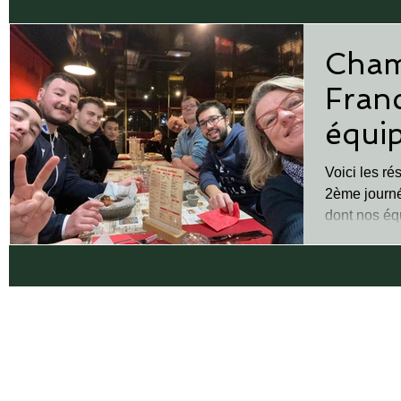
Cham
Fran
équip
Voici les ré
2ème journé
dont nos éq
niveau amat