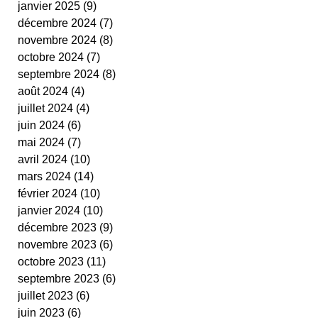
janvier 2025
(9)
9 posts
cestas
fit ping tonic
fitness
text
décembre 2024
(7)
7 posts
video
novembre 2024
(8)
8 posts
octobre 2024
(7)
7 posts
septembre 2024
(8)
8 posts
août 2024
(4)
4 posts
juillet 2024
(4)
4 posts
juin 2024
(6)
6 posts
mai 2024
(7)
7 posts
avril 2024
(10)
10 posts
mars 2024
(14)
14 posts
février 2024
(10)
10 posts
janvier 2024
(10)
10 posts
décembre 2023
(9)
9 posts
novembre 2023
(6)
6 posts
octobre 2023
(11)
11 posts
septembre 2023
(6)
6 posts
juillet 2023
(6)
6 posts
juin 2023
(6)
6 posts