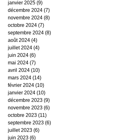
janvier 2025
(9)
9 posts
cestas
fit ping tonic
fitness
text
décembre 2024
(7)
7 posts
video
novembre 2024
(8)
8 posts
octobre 2024
(7)
7 posts
septembre 2024
(8)
8 posts
août 2024
(4)
4 posts
juillet 2024
(4)
4 posts
juin 2024
(6)
6 posts
mai 2024
(7)
7 posts
avril 2024
(10)
10 posts
mars 2024
(14)
14 posts
février 2024
(10)
10 posts
janvier 2024
(10)
10 posts
décembre 2023
(9)
9 posts
novembre 2023
(6)
6 posts
octobre 2023
(11)
11 posts
septembre 2023
(6)
6 posts
juillet 2023
(6)
6 posts
juin 2023
(6)
6 posts