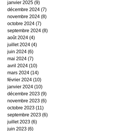
janvier 2025
(9)
9 posts
cestas
fit ping tonic
fitness
text
décembre 2024
(7)
7 posts
video
novembre 2024
(8)
8 posts
octobre 2024
(7)
7 posts
septembre 2024
(8)
8 posts
août 2024
(4)
4 posts
juillet 2024
(4)
4 posts
juin 2024
(6)
6 posts
mai 2024
(7)
7 posts
avril 2024
(10)
10 posts
mars 2024
(14)
14 posts
février 2024
(10)
10 posts
janvier 2024
(10)
10 posts
décembre 2023
(9)
9 posts
novembre 2023
(6)
6 posts
octobre 2023
(11)
11 posts
septembre 2023
(6)
6 posts
juillet 2023
(6)
6 posts
juin 2023
(6)
6 posts