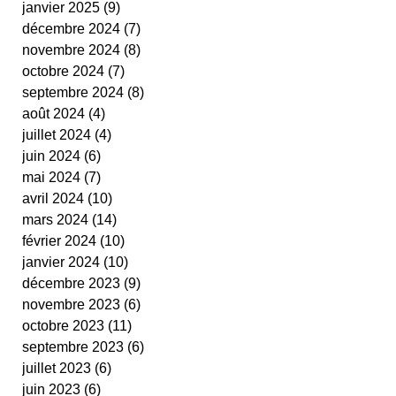
janvier 2025
(9)
9 posts
cestas
fit ping tonic
fitness
text
décembre 2024
(7)
7 posts
video
novembre 2024
(8)
8 posts
octobre 2024
(7)
7 posts
septembre 2024
(8)
8 posts
août 2024
(4)
4 posts
juillet 2024
(4)
4 posts
juin 2024
(6)
6 posts
mai 2024
(7)
7 posts
avril 2024
(10)
10 posts
mars 2024
(14)
14 posts
février 2024
(10)
10 posts
janvier 2024
(10)
10 posts
décembre 2023
(9)
9 posts
novembre 2023
(6)
6 posts
octobre 2023
(11)
11 posts
septembre 2023
(6)
6 posts
juillet 2023
(6)
6 posts
juin 2023
(6)
6 posts