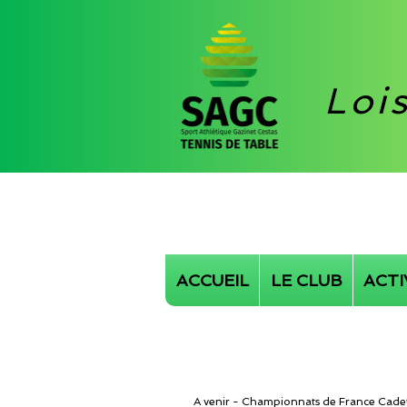
Loi
ACCUEIL
LE CLUB
ACTI
A venir - Championnats de France Cade