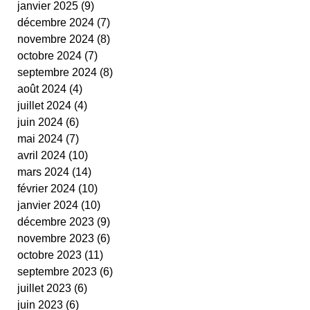
janvier 2025
(9)
9 posts
cestas
fit ping tonic
fitness
text
décembre 2024
(7)
7 posts
video
novembre 2024
(8)
8 posts
octobre 2024
(7)
7 posts
septembre 2024
(8)
8 posts
août 2024
(4)
4 posts
juillet 2024
(4)
4 posts
juin 2024
(6)
6 posts
mai 2024
(7)
7 posts
avril 2024
(10)
10 posts
mars 2024
(14)
14 posts
février 2024
(10)
10 posts
janvier 2024
(10)
10 posts
décembre 2023
(9)
9 posts
novembre 2023
(6)
6 posts
octobre 2023
(11)
11 posts
septembre 2023
(6)
6 posts
juillet 2023
(6)
6 posts
juin 2023
(6)
6 posts