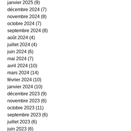
janvier 2025
(9)
9 posts
cestas
fit ping tonic
fitness
text
décembre 2024
(7)
7 posts
video
novembre 2024
(8)
8 posts
octobre 2024
(7)
7 posts
septembre 2024
(8)
8 posts
août 2024
(4)
4 posts
juillet 2024
(4)
4 posts
juin 2024
(6)
6 posts
mai 2024
(7)
7 posts
avril 2024
(10)
10 posts
mars 2024
(14)
14 posts
février 2024
(10)
10 posts
janvier 2024
(10)
10 posts
décembre 2023
(9)
9 posts
novembre 2023
(6)
6 posts
octobre 2023
(11)
11 posts
septembre 2023
(6)
6 posts
juillet 2023
(6)
6 posts
juin 2023
(6)
6 posts