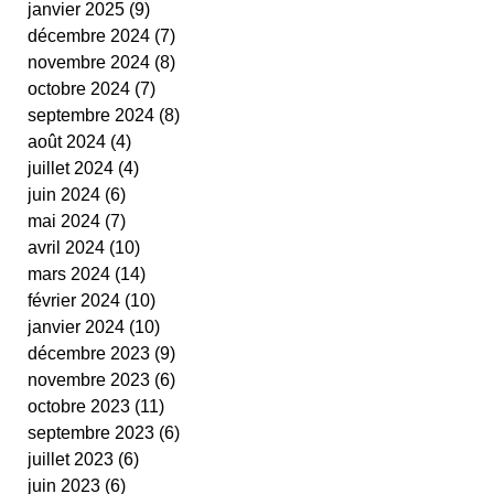
janvier 2025
(9)
9 posts
cestas
fit ping tonic
fitness
text
décembre 2024
(7)
7 posts
video
novembre 2024
(8)
8 posts
octobre 2024
(7)
7 posts
septembre 2024
(8)
8 posts
août 2024
(4)
4 posts
juillet 2024
(4)
4 posts
juin 2024
(6)
6 posts
mai 2024
(7)
7 posts
avril 2024
(10)
10 posts
mars 2024
(14)
14 posts
février 2024
(10)
10 posts
janvier 2024
(10)
10 posts
décembre 2023
(9)
9 posts
novembre 2023
(6)
6 posts
octobre 2023
(11)
11 posts
septembre 2023
(6)
6 posts
juillet 2023
(6)
6 posts
juin 2023
(6)
6 posts